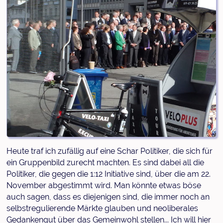
Heute traf ich zufällig auf eine Schar Politiker, die sich für
ein Gruppenbild zurecht machten. Es sind dabei all die
Politiker, die gegen die 1:12 Initiative sind, über die am 22.
November abgestimmt wird. Man könnte etwas böse
auch sagen, dass es diejenigen sind, die immer noch an
selbstregulierende Märkte glauben und neoliberales
Gedankengut über das Gemeinwohl stellen... Ich will hier