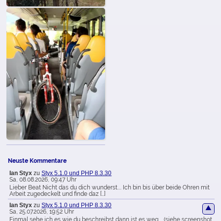
Neuste Kommentare
Ian Styx
zu
Styx 5.1.0 und PHP 8.3.30
Sa, 08.08.2026, 09:47 Uhr
Lieber Beat Nicht das du dich wunderst.... Ich bin bis über beide Ohren mit
Arbeit zugedeckelt und finde daz […]
Ian Styx
zu
Styx 5.1.0 und PHP 8.3.30
▲
Sa, 25.07.2026, 19:52 Uhr
Einmal sehe ich es wie du beschreibst dann ist es weg.... (siehe screenshot