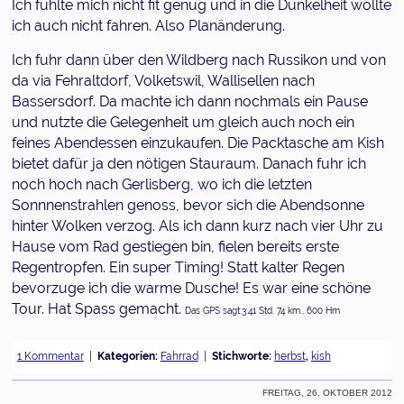
Ich fühlte mich nicht fit genug und in die Dunkelheit wollte
ich auch nicht fahren. Also Planänderung.
Ich fuhr dann über den Wildberg nach Russikon und von
da via Fehraltdorf, Volketswil, Wallisellen nach
Bassersdorf. Da machte ich dann nochmals ein Pause
und nutzte die Gelegenheit um gleich auch noch ein
feines Abendessen einzukaufen. Die Packtasche am Kish
bietet dafür ja den nötigen Stauraum. Danach fuhr ich
noch hoch nach Gerlisberg, wo ich die letzten
Sonnnenstrahlen genoss, bevor sich die Abendsonne
hinter Wolken verzog. Als ich dann kurz nach vier Uhr zu
Hause vom Rad gestiegen bin, fielen bereits erste
Regentropfen. Ein super Timing! Statt kalter Regen
bevorzuge ich die warme Dusche! Es war eine schöne
Tour. Hat Spass gemacht.
Das GPS sagt:3:41 Std. 74 km., 600 Hm
1 Kommentar
Kategorien:
Fahrrad
Stichworte:
herbst
,
kish
Freitag, 26. Oktober 2012