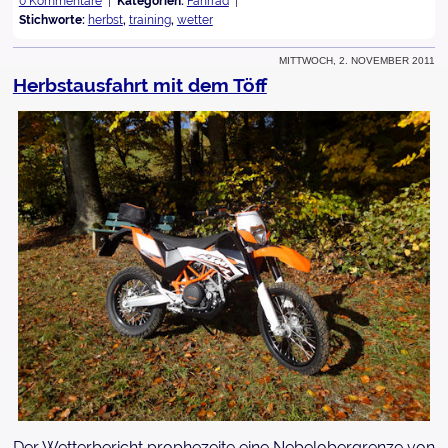
0 Kommentare
Kategorien:
Fahrrad
Stichworte:
herbst
,
training
,
wetter
Mittwoch, 2. November 2011
Herbstausfahrt mit dem Töff
Der Wetterbericht prophezeite eine Nebelobergrenze von