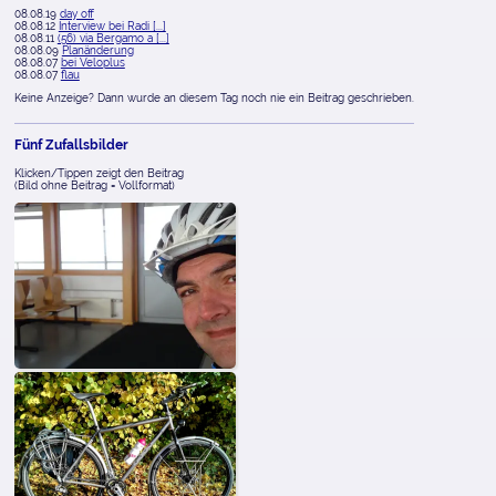
08.08.19
day off
08.08.12
Interview bei Radi [...]
08.08.11
(56) via Bergamo a [...]
08.08.09
Planänderung
08.08.07
bei Veloplus
08.08.07
flau
Keine Anzeige? Dann wurde an diesem Tag noch nie ein Beitrag geschrieben.
Fünf Zufallsbilder
Klicken/Tippen zeigt den Beitrag
(Bild ohne Beitrag = Vollformat)