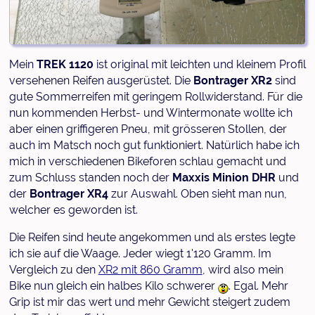
Mein
TREK 1120
ist original mit leichten und kleinem Profil
versehenen Reifen ausgerüstet. Die
Bontrager XR2
sind
gute Sommerreifen mit geringem Rollwiderstand. Für die
nun kommenden Herbst- und Wintermonate wollte ich
aber einen griffigeren Pneu, mit grösseren Stollen, der
auch im Matsch noch gut funktioniert. Natürlich habe ich
mich in verschiedenen Bikeforen schlau gemacht und
zum Schluss standen noch der
Maxxis Minion DHR
und
der
Bontrager XR4
zur Auswahl. Oben sieht man nun,
welcher es geworden ist.
Die Reifen sind heute angekommen und als erstes legte
ich sie auf die Waage. Jeder wiegt 1'120 Gramm. Im
Vergleich zu den
XR2 mit 860 Gramm
, wird also mein
Bike nun gleich ein halbes Kilo schwerer
. Egal. Mehr
Grip ist mir das wert und mehr Gewicht steigert zudem