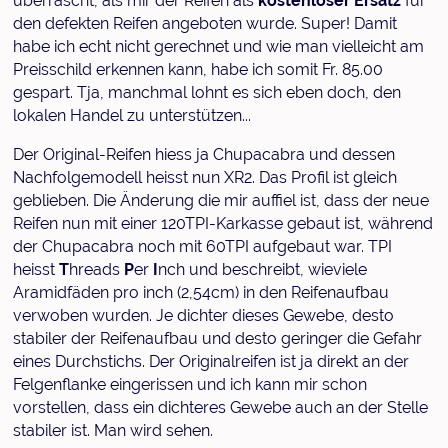
überrascht, als mir der Reifen als
kostenloser Ersatz
für
den defekten Reifen angeboten wurde. Super! Damit
habe ich echt nicht gerechnet und wie man vielleicht am
Preisschild erkennen kann, habe ich somit Fr. 85.00
gespart. Tja, manchmal lohnt es sich eben doch, den
lokalen Handel zu unterstützen...
Der Original-Reifen hiess ja Chupacabra und dessen
Nachfolgemodell heisst nun XR2. Das Profil ist gleich
geblieben. Die Änderung die mir auffiel ist, dass der neue
Reifen nun mit einer 120TPI-Karkasse gebaut ist, während
der Chupacabra noch mit 60TPI aufgebaut war. TPI
heisst
T
hreads
P
er
I
nch und beschreibt, wieviele
Aramidfäden pro inch (2,54cm) in den Reifenaufbau
verwoben wurden. Je dichter dieses Gewebe, desto
stabiler der Reifenaufbau und desto geringer die Gefahr
eines Durchstichs. Der Originalreifen ist ja direkt an der
Felgenflanke eingerissen und ich kann mir schon
vorstellen, dass ein dichteres Gewebe auch an der Stelle
stabiler ist. Man wird sehen.