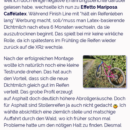
weil ich doch einige negative Erfahrungsberichte darüber
gelesen habe, wechselte ich nun zu
Effetto Mariposa
Caffélatex
. Während Finish Line mit "hält ein Reifenleben
lang" Werbung macht, soll/muss man Latex-basierende
Dichtmilch nach etwa 6 Monaten wechseln, da sie
auszutrocknen beginnt. Das spielt bei mir keine wirkliche
Rolle, da ich spätestens im Frühling die Reifen wieder
zurück auf die XR2 wechsle.
Nach der erfolgreichen Montage
wollte ich natürlich noch eine kleine
Testrunde drehen. Das hat auch
den Vorteil, dass sich die neue
Dichtmilch gleich gut im Reifen
verteilt. Das grobe Profil erzeugt
auf Asphalt doch deutlich höhere Abrollgeräusche. Doch
für Asphalt sind Stollenreifen ja auch nicht gedacht
. Ich
wählte absichtlich eine ziemlich steile und matschige
Auffahrt durch den Wald, wo ich früher schon mal
Probleme hatte um den nötigen Halt zu finden. Diesmal