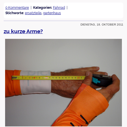
0 Kommentare
Kategorien:
Fahrrad
Stichworte:
ersatzteile
,
gartenhaus
Dienstag, 18. Oktober 2011
zu kurze Arme?