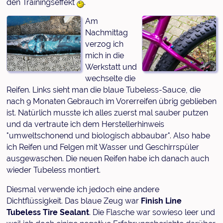
den Trainingseffekt
.
Am
Nachmittag
verzog ich
mich in die
Werkstatt und
wechselte die
Reifen. Links sieht man die blaue Tubeless-Sauce, die
nach 9 Monaten Gebrauch im Vorerreifen übrig geblieben
ist. Natürlich musste ich alles zuerst mal sauber putzen
und da vertraute ich dem Herstellerhinweis
"umweltschonend und biologisch abbaubar". Also habe
ich Reifen und Felgen mit Wasser und Geschirrspüler
ausgewaschen. Die neuen Reifen habe ich danach auch
wieder Tubeless montiert.
Diesmal verwende ich jedoch eine andere
Dichtflüssigkeit. Das blaue Zeug war
Finish Line
Tubeless Tire Sealant
. Die Flasche war sowieso leer und