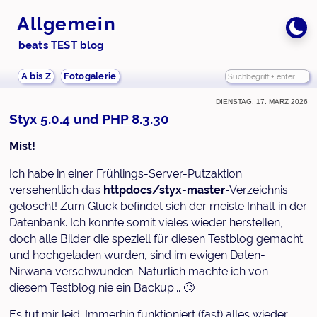
Allgemein
beats TEST blog
A bis Z
Fotogalerie
Dienstag, 17. März 2026
Styx 5.0.4 und PHP 8.3.30
Mist!
Ich habe in einer Frühlings-Server-Putzaktion
versehentlich das
httpdocs/styx-master
-Verzeichnis
gelöscht! Zum Glück befindet sich der meiste Inhalt in der
Datenbank. Ich konnte somit vieles wieder herstellen,
doch alle Bilder die speziell für diesen Testblog gemacht
und hochgeladen wurden, sind im ewigen Daten-
Nirwana verschwunden. Natürlich machte ich von
diesem Testblog nie ein Backup... 🙄
Es tut mir leid. Immerhin funktioniert (fast) alles wieder.