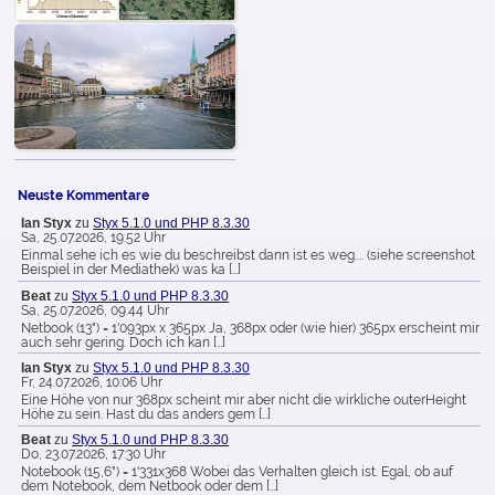
Neuste Kommentare
Ian Styx
zu
Styx 5.1.0 und PHP 8.3.30
Sa, 25.07.2026, 19:52 Uhr
Einmal sehe ich es wie du beschreibst dann ist es weg.... (siehe screenshot
Beispiel in der Mediathek) was ka […]
Beat
zu
Styx 5.1.0 und PHP 8.3.30
Sa, 25.07.2026, 09:44 Uhr
Netbook (13") = 1'093px x 365px Ja, 368px oder (wie hier) 365px erscheint mir
auch sehr gering. Doch ich kan […]
Ian Styx
zu
Styx 5.1.0 und PHP 8.3.30
Fr, 24.07.2026, 10:06 Uhr
Eine Höhe von nur 368px scheint mir aber nicht die wirkliche outerHeight
Höhe zu sein. Hast du das anders gem […]
Beat
zu
Styx 5.1.0 und PHP 8.3.30
Do, 23.07.2026, 17:30 Uhr
Notebook (15,6") = 1'331x368 Wobei das Verhalten gleich ist. Egal, ob auf
dem Notebook, dem Netbook oder dem […]