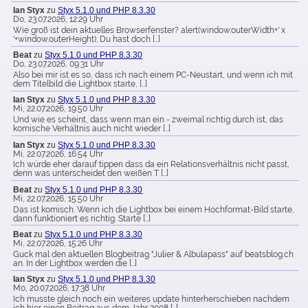
Ian Styx
zu
Styx 5.1.0 und PHP 8.3.30
Do, 23.07.2026, 12:29 Uhr
Wie groß ist dein aktuelles Browserfenster? alert(window.outerWidth+' x
'+window.outerHeight); Du hast doch […]
Beat
zu
Styx 5.1.0 und PHP 8.3.30
Do, 23.07.2026, 09:31 Uhr
Also bei mir ist es so, dass ich nach einem PC-Neustart, und wenn ich mit
dem Titelbild die Lightbox starte, […]
Ian Styx
zu
Styx 5.1.0 und PHP 8.3.30
Mi, 22.07.2026, 19:50 Uhr
Und wie es scheint, dass wenn man ein - zweimal richtig durch ist, das
komische Verhältnis auch nicht wieder […]
Ian Styx
zu
Styx 5.1.0 und PHP 8.3.30
Mi, 22.07.2026, 16:54 Uhr
Ich würde eher darauf tippen dass da ein Relationsverhältnis nicht passt,
denn was unterscheidet den weißen T […]
Beat
zu
Styx 5.1.0 und PHP 8.3.30
Mi, 22.07.2026, 15:50 Uhr
Das ist komisch. Wenn ich die Lightbox bei einem Hochformat-Bild starte,
dann funktioniert es richtig. Starte […]
Beat
zu
Styx 5.1.0 und PHP 8.3.30
Mi, 22.07.2026, 15:26 Uhr
Guck mal den aktuellen Blogbeitrag "Julier & Albulapass" auf beatsblog.ch
an. In der Lightbox werden die […]
Ian Styx
zu
Styx 5.1.0 und PHP 8.3.30
Mo, 20.07.2026, 17:38 Uhr
Ich musste gleich noch ein weiteres update hinterherschieben nachdem
ich hier einen Beitrag aus dem Jahr 2008 […]