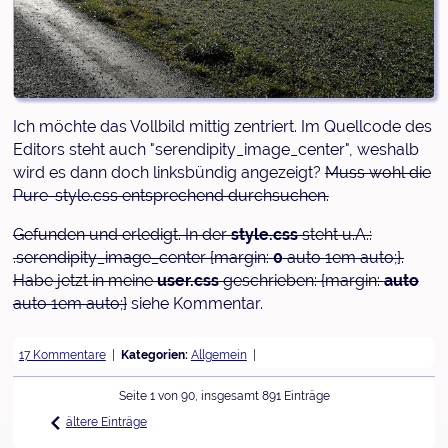
Ich möchte das Vollbild mittig zentriert. Im Quellcode des
Editors steht auch "serendipity_image_center", weshalb
wird es dann doch linksbündig angezeigt?
Muss wohl die
Pure-style.css entsprechend durchsuchen.
Gefunden und erledigt. In der
style.css
steht u.A.:
.serendipity_image_center {margin:
0
auto 1em auto;}.
Habe jetzt in meine
user.css
geschrieben: {margin:
auto
auto 1em auto;}
siehe Kommentar.
17 Kommentare
Kategorien:
Allgemein
Seite 1 von 90, insgesamt 891 Einträge
ältere Einträge