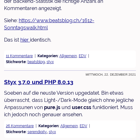
der Backend-Statistik die richtige Anzahl an
Kommentaren angezeigt.
Siehe:
https://www.beatsblog.ch/1612-
Sonntagswalk.html
Das ist
hier
identisch.
11 Kommentare
Kategorien:
Allgemein
,
EDV
Stichworte:
beatsblog
,
styx
Mittwoch, 22. Dezember 2021
Styx 3.7.0 und PHP 8.0.13
Soeben auf die neuste Version upgedatet. Bin etwas
überrascht, dass Light-/Dark-Mode gleich ohne jegliche
Anpassunen von
pure.js
und
user.css
funktioniert. Muss
ich jedoch noch genauer ansehen.
26 Kommentare
Kategorien:
Allgemein
,
EDV
Stichworte:
serendipity
,
styx