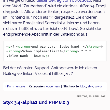
Im Vergleich dazu
dieser Beitrag vom 08.01.2020
. Nach
dem Wort "Zauberhand" wird ein einziges utf8mb4-Emoji
dargestellt. Alle anderen fehlen, respektive werden auch
im Frontend nur noch als "?" dargestellt. Die anderen
sichtbaren Emojis sind Serendipity-interne und haben
nichts mit utf8mb4 zu tun (siehe z.B. :bow). So sieht der
entsprechende Abschnitt in der Datenbank aus:
<
p
>
? 
<
strong
>
und wie durch Zauberhand! 
</
strong
>
✨ 
<
strong
>
Schon implementiert!
</
strong
>
 ? ? ?   
Vielen Dank! :bow:
</
p
>
Bei der nächsten Support-Anfrage werde ich diesen
Beitrag verlinken. Vielleicht hilft es ja... ?
4 Kommentare
Kategorien:
Allgemein
Stichworte:
blog
,
styx
,
www
Freitag, 30. April 2021
Styx 3.4-alpha2 und PHP 8.0.3