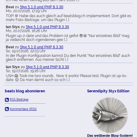
Beat
zu
Styx 5.1.0 und PHP 8.3.30
Mo, 20.07.2026, 17:29 Uhr
TOP! 💯 Habe das auch gleich auf beatsblog.ch implementiert. Dort gibt es
mehr Foto-Beiträge, um das Plugin […]
Ian Styx
zu
Styx 5.1.0 und PHP 8.3.30
Mo, 20.07.2026, 16:26 Uhr
Plugin up-2-date und das Problem ist gefixt 😎🤩 "Nur einzelnes Bild" mag
ja vielleicht doch irgendeinen gee […]
Beat
zu
Styx 5.1.0 und PHP 8.3.30
So, 19.07.2026, 22:03 Uhr
In der Plugin-Konfiguration kannst Du den Punkt "Nur einzelnes Bild" auch
gleich entfernen. Aus meiner Sicht […]
Ian Styx
zu
Styx 5.1.0 und PHP 8.3.30
So, 19.07.2026, 19:26 Uhr
USH 😱 Took me two rounds... Now it works! Please test. Plugin ist up-to-
date. 😌 Da man damit auch so sch […]
beats blog abonnieren
Serendipity Styx Edition
RSS Beiträge
Kommentare (RSS)
Das weltbeste Blog-System!