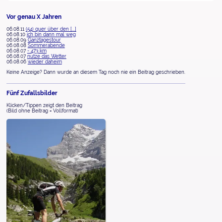
Vor genau X Jahren
06.08.11
(54) quer über den [...]
06.08.10
ich bin dann mal weg
06.08.09
Ganztagestour
06.08.08
Sommerabende
06.08.07
- 473 km
06.08.07
nutze das Wetter
06.08.06
wieder daheim
Keine Anzeige? Dann wurde an diesem Tag noch nie ein Beitrag geschrieben.
Fünf Zufallsbilder
Klicken/Tippen zeigt den Beitrag
(Bild ohne Beitrag = Vollformat)