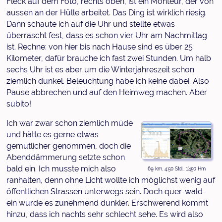
Fleck auf dem Foto, rechts oben, ist ein Monteur, der von
aussen an der Hülle arbeitet. Das Ding ist wirklich riesig.
Dann schaute ich auf die Uhr und stellte etwas
überrascht fest, dass es schon vier Uhr am Nachmittag
ist. Rechne: von hier bis nach Hause sind es über 25
Kilometer, dafür brauche ich fast zwei Stunden. Um halb
sechs Uhr ist es aber um die Winterjahreszeit schon
ziemlich dunkel. Beleuchtung habe ich keine dabei. Also
Pause abbrechen und auf den Heimweg machen. Aber
subito!
Ich war zwar schon ziemlich müde
und hätte es gerne etwas
gemütlicher genommen, doch die
Abenddämmerung setzte schon
bald ein. Ich musste mich also
69 km, 4:50 Std., 1'450 Hm
ranhalten, denn ohne Licht wollte ich möglichst wenig auf
öffentlichen Strassen unterwegs sein. Doch quer-wald-
ein wurde es zunehmend dunkler. Erschwerend kommt
hinzu, dass ich nachts sehr schlecht sehe. Es wird also