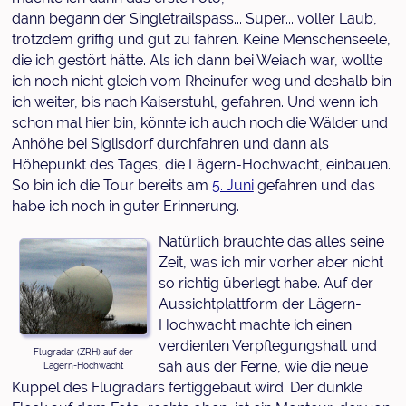
dann begann der Singletrailspass... Super... voller Laub,
trotzdem griffig und gut zu fahren. Keine Menschenseele,
die ich gestört hätte. Als ich dann bei Weiach war, wollte
ich noch nicht gleich vom Rheinufer weg und deshalb bin
ich weiter, bis nach Kaiserstuhl, gefahren. Und wenn ich
schon mal hier bin, könnte ich auch noch die Wälder und
Anhöhe bei Siglisdorf durchfahren und dann als
Höhepunkt des Tages, die Lägern-Hochwacht, einbauen.
So bin ich die Tour bereits am
5. Juni
gefahren und das
habe ich noch in guter Erinnerung.
Natürlich brauchte das alles seine
Zeit, was ich mir vorher aber nicht
so richtig überlegt habe. Auf der
Aussichtplattform der Lägern-
Hochwacht machte ich einen
verdienten Verpflegungshalt und
Flugradar (ZRH) auf der
sah aus der Ferne, wie die neue
Lägern-Hochwacht
Kuppel des Flugradars fertiggebaut wird. Der dunkle