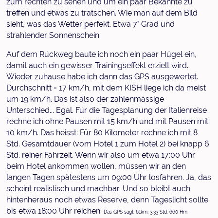
zum rechten zu sehen und um ein paar Bekannte zu
treffen und etwas zu tratschen. Wie man auf dem Bild
sieht, was das Wetter perfekt. Etwa 7° Grad und
strahlender Sonnenschein.
Auf dem Rückweg baute ich noch ein paar Hügel ein,
damit auch ein gewisser Trainingseffekt erzielt wird.
Wieder zuhause habe ich dann das GPS ausgewertet.
Durchschnitt = 17 km/h, mit dem KISH liege ich da meist
um 19 km/h. Das ist also der zahlenmässige
Unterschied... Egal. Für die Tagesplanung der Italienreise
rechne ich ohne Pausen mit 15 km/h und mit Pausen mit
10 km/h. Das heisst: Für 80 Kilometer rechne ich mit 8
Std. Gesamtdauer (vom Hotel 1 zum Hotel 2) bei knapp 6
Std. reiner Fahrzeit. Wenn wir also um etwa 17:00 Uhr
beim Hotel ankommen wollen, müssen wir an den
langen Tagen spätestens um 09:00 Uhr losfahren. Ja, das
scheint realistisch und machbar. Und so bleibt auch
hintenheraus noch etwas Reserve, denn Tageslicht sollte
bis etwa 18:00 Uhr reichen.
Das GPS sagt: 61km, 3:33 Std. 660 Hm