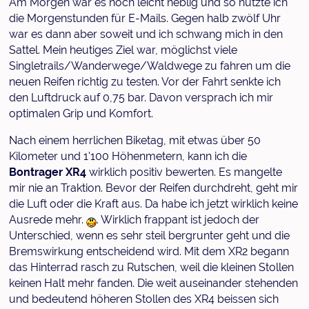
Am Morgen war es noch leicht neblig und so nutzte ich
die Morgenstunden für E-Mails. Gegen halb zwölf Uhr
war es dann aber soweit und ich schwang mich in den
Sattel. Mein heutiges Ziel war, möglichst viele
Singletrails/Wanderwege/Waldwege zu fahren um die
neuen Reifen richtig zu testen. Vor der Fahrt senkte ich
den Luftdruck auf 0,75 bar. Davon versprach ich mir
optimalen Grip und Komfort.
Nach einem herrlichen Biketag, mit etwas über 50
Kilometer und 1'100 Höhenmetern, kann ich die
Bontrager XR4
wirklich positiv bewerten. Es mangelte
mir nie an Traktion. Bevor der Reifen durchdreht, geht mir
die Luft oder die Kraft aus. Da habe ich jetzt wirklich keine
Ausrede mehr.
. Wirklich frappant ist jedoch der
Unterschied, wenn es sehr steil bergrunter geht und die
Bremswirkung entscheidend wird. Mit dem XR2 begann
das Hinterrad rasch zu Rutschen, weil die kleinen Stollen
keinen Halt mehr fanden. Die weit auseinander stehenden
und bedeutend höheren Stollen des XR4 beissen sich