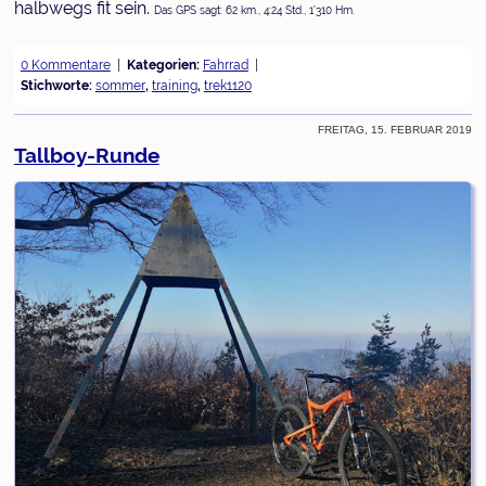
halbwegs fit sein.
Das GPS sagt: 62 km., 4:24 Std., 1'310 Hm.
0 Kommentare
Kategorien:
Fahrrad
Stichworte:
sommer
,
training
,
trek1120
Freitag, 15. Februar 2019
Tallboy-Runde