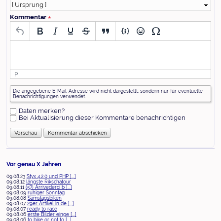
Kommentar
∗
P
Was
Die angegebene E-Mail-Adresse wird nicht dargestellt, sondern nur für eventuelle
ist
Benachrichtigungen verwendet.
Vier
plus
Daten merken?
Drei?
Bei Aktualisierung dieser Kommentare benachrichtigen
Vor genau X Jahren
09.08.23
Styx 4.2.0 und PHP [...]
09.08.12
längste Rikschatour
09.08.11
(57) Arrivederci b [...]
09.08.09
ruhiger Sonntag
09.08.08
Samstagsbiken
09.08.07
29er Artikel in de [...]
09.08.07
ready to race
09.08.06
erste Bilder einge [...]
09.08.06
to bike or not to [...]