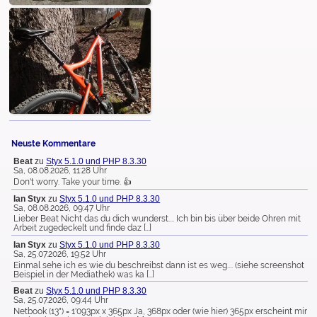
Neuste Kommentare
Beat
zu
Styx 5.1.0 und PHP 8.3.30
Sa, 08.08.2026, 11:28 Uhr
Don't worry. Take your time. 👍
Ian Styx
zu
Styx 5.1.0 und PHP 8.3.30
Sa, 08.08.2026, 09:47 Uhr
Lieber Beat Nicht das du dich wunderst.... Ich bin bis über beide Ohren mit
Arbeit zugedeckelt und finde daz […]
Ian Styx
zu
Styx 5.1.0 und PHP 8.3.30
Sa, 25.07.2026, 19:52 Uhr
Einmal sehe ich es wie du beschreibst dann ist es weg.... (siehe screenshot
Beispiel in der Mediathek) was ka […]
Beat
zu
Styx 5.1.0 und PHP 8.3.30
Sa, 25.07.2026, 09:44 Uhr
Netbook (13") = 1'093px x 365px Ja, 368px oder (wie hier) 365px erscheint mir