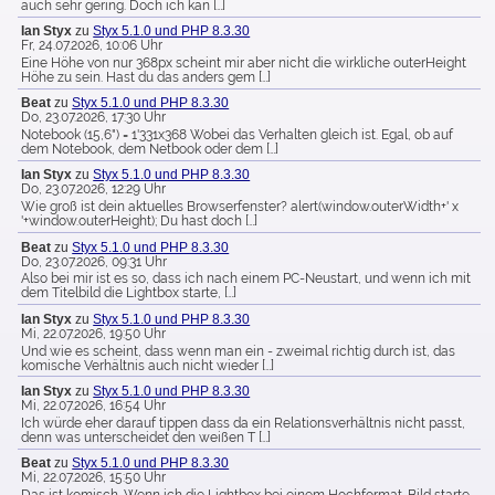
auch sehr gering. Doch ich kan […]
Ian Styx
zu
Styx 5.1.0 und PHP 8.3.30
Fr, 24.07.2026, 10:06 Uhr
Eine Höhe von nur 368px scheint mir aber nicht die wirkliche outerHeight
Höhe zu sein. Hast du das anders gem […]
Beat
zu
Styx 5.1.0 und PHP 8.3.30
Do, 23.07.2026, 17:30 Uhr
Notebook (15,6") = 1'331x368 Wobei das Verhalten gleich ist. Egal, ob auf
dem Notebook, dem Netbook oder dem […]
Ian Styx
zu
Styx 5.1.0 und PHP 8.3.30
Do, 23.07.2026, 12:29 Uhr
Wie groß ist dein aktuelles Browserfenster? alert(window.outerWidth+' x
'+window.outerHeight); Du hast doch […]
Beat
zu
Styx 5.1.0 und PHP 8.3.30
Do, 23.07.2026, 09:31 Uhr
Also bei mir ist es so, dass ich nach einem PC-Neustart, und wenn ich mit
dem Titelbild die Lightbox starte, […]
Ian Styx
zu
Styx 5.1.0 und PHP 8.3.30
Mi, 22.07.2026, 19:50 Uhr
Und wie es scheint, dass wenn man ein - zweimal richtig durch ist, das
komische Verhältnis auch nicht wieder […]
Ian Styx
zu
Styx 5.1.0 und PHP 8.3.30
Mi, 22.07.2026, 16:54 Uhr
Ich würde eher darauf tippen dass da ein Relationsverhältnis nicht passt,
denn was unterscheidet den weißen T […]
Beat
zu
Styx 5.1.0 und PHP 8.3.30
Mi, 22.07.2026, 15:50 Uhr
Das ist komisch. Wenn ich die Lightbox bei einem Hochformat-Bild starte,