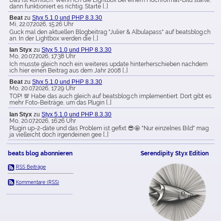
dann funktioniert es richtig. Starte […]
Beat
zu
Styx 5.1.0 und PHP 8.3.30
Mi, 22.07.2026, 15:26 Uhr
Guck mal den aktuellen Blogbeitrag "Julier & Albulapass" auf beatsblog.ch
an. In der Lightbox werden die […]
Ian Styx
zu
Styx 5.1.0 und PHP 8.3.30
Mo, 20.07.2026, 17:38 Uhr
Ich musste gleich noch ein weiteres update hinterherschieben nachdem
ich hier einen Beitrag aus dem Jahr 2008 […]
Beat
zu
Styx 5.1.0 und PHP 8.3.30
Mo, 20.07.2026, 17:29 Uhr
TOP! 💯 Habe das auch gleich auf beatsblog.ch implementiert. Dort gibt es
mehr Foto-Beiträge, um das Plugin […]
Ian Styx
zu
Styx 5.1.0 und PHP 8.3.30
Mo, 20.07.2026, 16:26 Uhr
Plugin up-2-date und das Problem ist gefixt 😎🤩 "Nur einzelnes Bild" mag
ja vielleicht doch irgendeinen gee […]
beats blog abonnieren
Serendipity Styx Edition
RSS Beiträge
Kommentare (RSS)