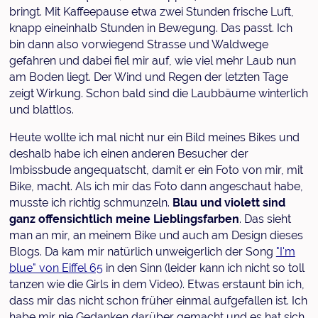
bringt. Mit Kaffeepause etwa zwei Stunden frische Luft,
knapp eineinhalb Stunden in Bewegung. Das passt. Ich
bin dann also vorwiegend Strasse und Waldwege
gefahren und dabei fiel mir auf, wie viel mehr Laub nun
am Boden liegt. Der Wind und Regen der letzten Tage
zeigt Wirkung. Schon bald sind die Laubbäume winterlich
und blattlos.
Heute wollte ich mal nicht nur ein Bild meines Bikes und
deshalb habe ich einen anderen Besucher der
Imbissbude angequatscht, damit er ein Foto von mir, mit
Bike, macht. Als ich mir das Foto dann angeschaut habe,
musste ich richtig schmunzeln.
Blau und violett sind
ganz offensichtlich meine Lieblingsfarben
. Das sieht
man an mir, an meinem Bike und auch am Design dieses
Blogs. Da kam mir natürlich unweigerlich der Song
"I'm
blue" von Eiffel 65
in den Sinn (leider kann ich nicht so toll
tanzen wie die Girls in dem Video). Etwas erstaunt bin ich,
dass mir das nicht schon früher einmal aufgefallen ist. Ich
habe mir nie Gedanken darüber gemacht und es hat sich