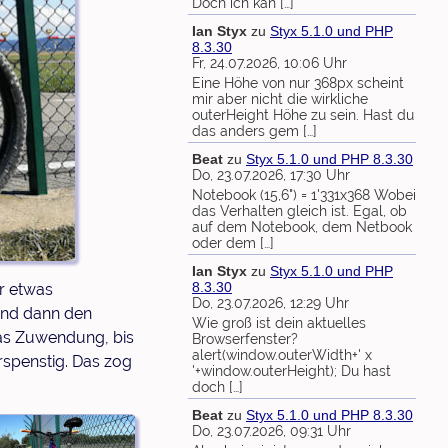
Doch ich kan […]
Ian Styx
zu
Styx 5.1.0 und PHP
8.3.30
Fr, 24.07.2026, 10:06 Uhr
Eine Höhe von nur 368px scheint
mir aber nicht die wirkliche
outerHeight Höhe zu sein. Hast du
das anders gem […]
Beat
zu
Styx 5.1.0 und PHP 8.3.30
Do, 23.07.2026, 17:30 Uhr
Notebook (15,6") = 1'331x368 Wobei
das Verhalten gleich ist. Egal, ob
auf dem Notebook, dem Netbook
oder dem […]
Ian Styx
zu
Styx 5.1.0 und PHP
8.3.30
r etwas
Do, 23.07.2026, 12:29 Uhr
und dann den
Wie groß ist dein aktuelles
as Zuwendung, bis
Browserfenster?
alert(window.outerWidth+' x
rspenstig. Das zog
'+window.outerHeight); Du hast
doch […]
Beat
zu
Styx 5.1.0 und PHP 8.3.30
Do, 23.07.2026, 09:31 Uhr