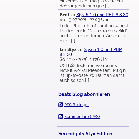
einzelnes Bild" mag ja vielleicht
doch irgendeinen gee […]
Beat
zu
Styx 5.1.0 und PHP 8.3.30
So, 19.07.2026, 22:03 Uhr
In der Plugin-Konfiguration kannst
Du den Punkt "Nur einzelnes Bild"
auch gleich entfernen. Aus meiner
Sicht […]
Ian Styx
zu
Styx 5.1.0 und PHP
8.3.30
So, 19.07.2026, 19:26 Uhr
USH 😱 Took me two rounds...
Now it works! Please test. Plugin
ist up-to-date. 😌 Da man damit
auch so sch […]
beats blog abonnieren
RSS Beiträge
Kommentare (RSS)
Serendipity Styx Edition