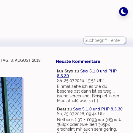
ag, 8. August 2019
Neuste Kommentare
Ian Styx
zu
Styx 5.1.0 und PHP
8.3.30
Sa, 25.07.2026, 19:52 Uhr
Einmal sehe ich es wie du
beschreibst dann ist es weg....
(siehe screenshot Beispiel in der
Mediathek) was ka […]
Beat
zu
Styx 5.1.0 und PHP 8.3.30
Sa, 25.07.2026, 09:44 Uhr
Netbook (13") = 1'093px x 365px Ja,
368px oder (wie hier) 365px
erscheint mir auch sehr gering.