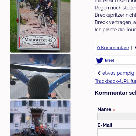
mit einer Bikerun
Regen noch stelle
Dreckspritzer nich
Dreck vertragen, a
Ich plante die Tou
0 Kommentare
tweet
etwas pampig
Trackback-URL für
Kommentar sc
Name
∗
E-Mail