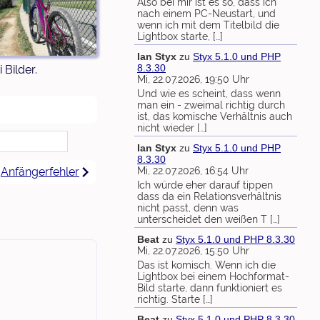
Also bei mir ist es so, dass ich
nach einem PC-Neustart, und
wenn ich mit dem Titelbild die
Lightbox starte, […]
Ian Styx
zu
Styx 5.1.0 und PHP
8.3.30
 Bilder.
Mi, 22.07.2026, 19:50 Uhr
Und wie es scheint, dass wenn
man ein - zweimal richtig durch
ist, das komische Verhältnis auch
nicht wieder […]
Ian Styx
zu
Styx 5.1.0 und PHP
8.3.30
Anfängerfehler
Mi, 22.07.2026, 16:54 Uhr
Ich würde eher darauf tippen
dass da ein Relationsverhältnis
nicht passt, denn was
unterscheidet den weißen T […]
Beat
zu
Styx 5.1.0 und PHP 8.3.30
Mi, 22.07.2026, 15:50 Uhr
Das ist komisch. Wenn ich die
Lightbox bei einem Hochformat-
Bild starte, dann funktioniert es
richtig. Starte […]
Beat
zu
Styx 5.1.0 und PHP 8.3.30