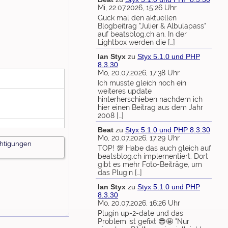
Mi, 22.07.2026, 15:26 Uhr
Guck mal den aktuellen
Blogbeitrag "Julier & Albulapass"
auf beatsblog.ch an. In der
Lightbox werden die […]
Ian Styx
zu
Styx 5.1.0 und PHP
8.3.30
Mo, 20.07.2026, 17:38 Uhr
Ich musste gleich noch ein
weiteres update
hinterherschieben nachdem ich
hier einen Beitrag aus dem Jahr
2008 […]
Beat
zu
Styx 5.1.0 und PHP 8.3.30
Mo, 20.07.2026, 17:29 Uhr
chtigungen
TOP! 💯 Habe das auch gleich auf
beatsblog.ch implementiert. Dort
gibt es mehr Foto-Beiträge, um
das Plugin […]
Ian Styx
zu
Styx 5.1.0 und PHP
8.3.30
Mo, 20.07.2026, 16:26 Uhr
Plugin up-2-date und das
Problem ist gefixt 😎🤩 "Nur