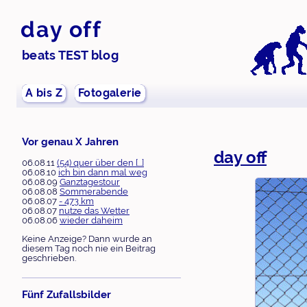
day off
beats TEST blog
A bis Z
Fotogalerie
Vor genau X Jahren
day off
06.08.11
(54) quer über den [...]
06.08.10
ich bin dann mal weg
06.08.09
Ganztagestour
06.08.08
Sommerabende
06.08.07
- 473 km
06.08.07
nutze das Wetter
06.08.06
wieder daheim
Keine Anzeige? Dann wurde an
diesem Tag noch nie ein Beitrag
geschrieben.
Fünf Zufallsbilder