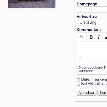
Homepage
Antwort zu
Kommentar
∗
P
W
Die angegebene E-M
a
verwendet.
s
i
Daten merken
s
Bei Aktualisi
t
S
i
e
b