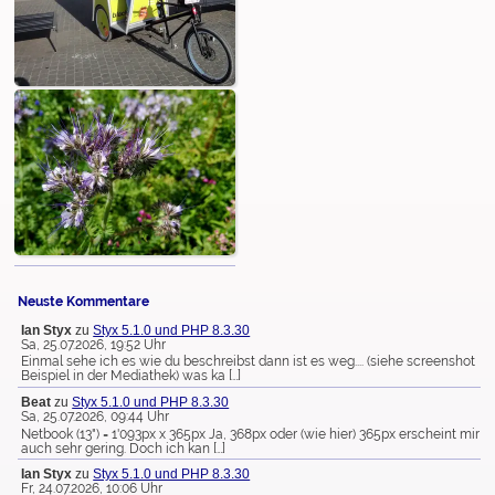
Neuste Kommentare
Ian Styx
zu
Styx 5.1.0 und PHP 8.3.30
Sa, 25.07.2026, 19:52 Uhr
Einmal sehe ich es wie du beschreibst dann ist es weg.... (siehe screenshot
Beispiel in der Mediathek) was ka […]
Beat
zu
Styx 5.1.0 und PHP 8.3.30
Sa, 25.07.2026, 09:44 Uhr
Netbook (13") = 1'093px x 365px Ja, 368px oder (wie hier) 365px erscheint mir
auch sehr gering. Doch ich kan […]
Ian Styx
zu
Styx 5.1.0 und PHP 8.3.30
Fr, 24.07.2026, 10:06 Uhr