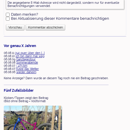
Was
Die angegebene E-Mail-Adresse wird nicht dargestellt, sondern nur für eventuelle
ist
Benachrichtigungen verwendet.
Drei
plus
Daten merken?
Sechs?
Bei Aktualisierung dieser Kommentare benachrichtigen
Vor genau X Jahren
06.08.11
(54) quer über den [...]
06.08.10
ich bin dann mal weg
06.08.09
Ganztagestour
06.08.08
Sommerabende
06.08.07
- 473 km
06.08.07
nutze das Wetter
06.08.06
wieder daheim
Keine Anzeige? Dann wurde an diesem Tag noch nie ein Beitrag geschrieben.
Fünf Zufallsbilder
Klicken/Tippen zeigt den Beitrag
(Bild ohne Beitrag = Vollformat)