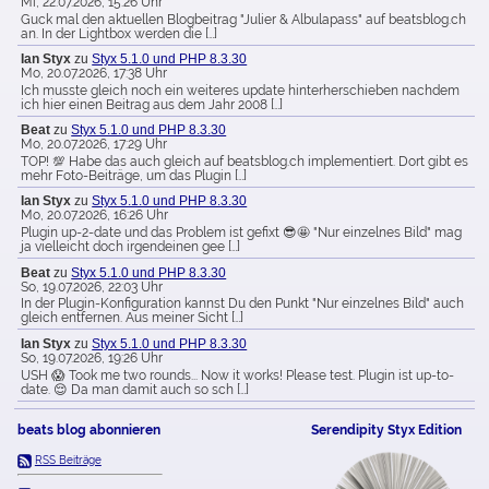
Mi, 22.07.2026, 15:26 Uhr
Guck mal den aktuellen Blogbeitrag "Julier & Albulapass" auf beatsblog.ch
an. In der Lightbox werden die […]
Ian Styx
zu
Styx 5.1.0 und PHP 8.3.30
Mo, 20.07.2026, 17:38 Uhr
Ich musste gleich noch ein weiteres update hinterherschieben nachdem
ich hier einen Beitrag aus dem Jahr 2008 […]
Beat
zu
Styx 5.1.0 und PHP 8.3.30
Mo, 20.07.2026, 17:29 Uhr
TOP! 💯 Habe das auch gleich auf beatsblog.ch implementiert. Dort gibt es
mehr Foto-Beiträge, um das Plugin […]
Ian Styx
zu
Styx 5.1.0 und PHP 8.3.30
Mo, 20.07.2026, 16:26 Uhr
Plugin up-2-date und das Problem ist gefixt 😎🤩 "Nur einzelnes Bild" mag
ja vielleicht doch irgendeinen gee […]
Beat
zu
Styx 5.1.0 und PHP 8.3.30
So, 19.07.2026, 22:03 Uhr
In der Plugin-Konfiguration kannst Du den Punkt "Nur einzelnes Bild" auch
gleich entfernen. Aus meiner Sicht […]
Ian Styx
zu
Styx 5.1.0 und PHP 8.3.30
So, 19.07.2026, 19:26 Uhr
USH 😱 Took me two rounds... Now it works! Please test. Plugin ist up-to-
date. 😌 Da man damit auch so sch […]
beats blog abonnieren
Serendipity Styx Edition
RSS Beiträge