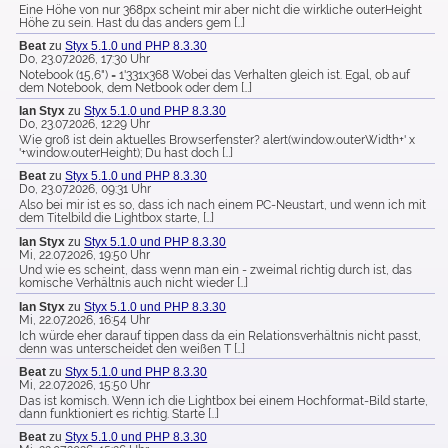
Eine Höhe von nur 368px scheint mir aber nicht die wirkliche outerHeight
Höhe zu sein. Hast du das anders gem […]
Beat
zu
Styx 5.1.0 und PHP 8.3.30
Do, 23.07.2026, 17:30 Uhr
Notebook (15,6") = 1'331x368 Wobei das Verhalten gleich ist. Egal, ob auf
dem Notebook, dem Netbook oder dem […]
Ian Styx
zu
Styx 5.1.0 und PHP 8.3.30
Do, 23.07.2026, 12:29 Uhr
Wie groß ist dein aktuelles Browserfenster? alert(window.outerWidth+' x
'+window.outerHeight); Du hast doch […]
Beat
zu
Styx 5.1.0 und PHP 8.3.30
Do, 23.07.2026, 09:31 Uhr
Also bei mir ist es so, dass ich nach einem PC-Neustart, und wenn ich mit
dem Titelbild die Lightbox starte, […]
Ian Styx
zu
Styx 5.1.0 und PHP 8.3.30
Mi, 22.07.2026, 19:50 Uhr
Und wie es scheint, dass wenn man ein - zweimal richtig durch ist, das
komische Verhältnis auch nicht wieder […]
Ian Styx
zu
Styx 5.1.0 und PHP 8.3.30
Mi, 22.07.2026, 16:54 Uhr
Ich würde eher darauf tippen dass da ein Relationsverhältnis nicht passt,
denn was unterscheidet den weißen T […]
Beat
zu
Styx 5.1.0 und PHP 8.3.30
Mi, 22.07.2026, 15:50 Uhr
Das ist komisch. Wenn ich die Lightbox bei einem Hochformat-Bild starte,
dann funktioniert es richtig. Starte […]
Beat
zu
Styx 5.1.0 und PHP 8.3.30