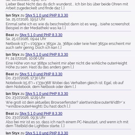
Lieber Beat Nicht das du dich wunderst.... Ich bin bis über beide Ohren mit
Arbeit zugedeckelt und finde daz […]
Ian Styx
zu
Styx 5.1.0 und PHP 8.3.30
Sa, 25.07.2026, 19:52 Uhr
Einmal sehe ich es wie du beschreibst dann ist es weg.... (siehe screenshot
Beispiel in der Mediathek) was ka […]
Beat
zu
Styx 5.1.0 und PHP 8.3.30
Sa, 25.07.2026, 09:44 Uhr
Netbook (13") = 1'093px x 365px Ja, 368px oder (wie hier) 365px erscheint mir
auch sehr gering. Doch ich kan […]
Ian Styx
zu
Styx 5.1.0 und PHP 8.3.30
Fr, 24.07.2026, 10:06 Uhr
Eine Höhe von nur 368px scheint mir aber nicht die wirkliche outerHeight
Höhe zu sein. Hast du das anders gem […]
Beat
zu
Styx 5.1.0 und PHP 8.3.30
Do, 23.07.2026, 17:30 Uhr
Notebook (15,6") = 1'331x368 Wobei das Verhalten gleich ist. Egal, ob auf
dem Notebook, dem Netbook oder dem […]
Ian Styx
zu
Styx 5.1.0 und PHP 8.3.30
Do, 23.07.2026, 12:29 Uhr
Wie groß ist dein aktuelles Browserfenster? alert(window.outerWidth+' x
'+window.outerHeight); Du hast doch […]
Beat
zu
Styx 5.1.0 und PHP 8.3.30
Do, 23.07.2026, 09:31 Uhr
Also bei mir ist es so, dass ich nach einem PC-Neustart, und wenn ich mit
dem Titelbild die Lightbox starte, […]
Ian Styx
zu
Styx 5.1.0 und PHP 8.3.30