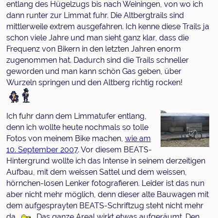
entlang des Hügelzugs bis nach Weiningen, von wo ich
dann runter zur Limmat fuhr. Die Altbergtrails sind
mittlerweile extrem ausgefahren. Ich kenne diese Trails ja
schon viele Jahre und man sieht ganz klar, dass die
Frequenz von Bikern in den letzten Jahren enorm
zugenommen hat. Dadurch sind die Trails schneller
geworden und man kann schön Gas geben, über
Wurzeln springen und den Altberg richtig rocken!
Ich fuhr dann dem Limmatufer entlang,
denn ich wollte heute nochmals so tolle
Fotos von meinem Bike machen,
wie am
10. September 2007
. Vor diesem BEATS-
Hintergrund wollte ich das Intense in seinem derzeitigen
Aufbau, mit dem weissen Sattel und dem weissen,
hörnchen-losen Lenker fotografieren. Leider ist das nun
aber nicht mehr möglich, denn dieser alte Bauwagen mit
dem aufgesprayten BEATS-Schriftzug steht nicht mehr
da.
. Das ganze Areal wirkt etwas aufgeräumt. Den