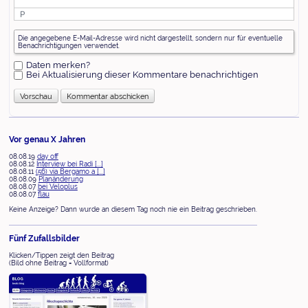
P
Was
Die angegebene E-Mail-Adresse wird nicht dargestellt, sondern nur für eventuelle
ist
Benachrichtigungen verwendet.
Zwei
plus
Daten merken?
Acht?
Bei Aktualisierung dieser Kommentare benachrichtigen
Vor genau X Jahren
08.08.19
day off
08.08.12
Interview bei Radi [...]
08.08.11
(56) via Bergamo a [...]
08.08.09
Planänderung
08.08.07
bei Veloplus
08.08.07
flau
Keine Anzeige? Dann wurde an diesem Tag noch nie ein Beitrag geschrieben.
Fünf Zufallsbilder
Klicken/Tippen zeigt den Beitrag
(Bild ohne Beitrag = Vollformat)