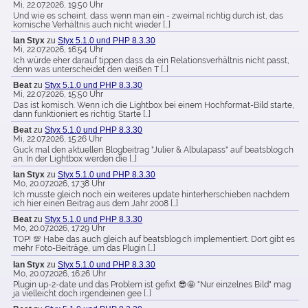
Mi, 22.07.2026, 19:50 Uhr
Und wie es scheint, dass wenn man ein - zweimal richtig durch ist, das
komische Verhältnis auch nicht wieder […]
Ian Styx
zu
Styx 5.1.0 und PHP 8.3.30
Mi, 22.07.2026, 16:54 Uhr
Ich würde eher darauf tippen dass da ein Relationsverhältnis nicht passt,
denn was unterscheidet den weißen T […]
Beat
zu
Styx 5.1.0 und PHP 8.3.30
Mi, 22.07.2026, 15:50 Uhr
Das ist komisch. Wenn ich die Lightbox bei einem Hochformat-Bild starte,
dann funktioniert es richtig. Starte […]
Beat
zu
Styx 5.1.0 und PHP 8.3.30
Mi, 22.07.2026, 15:26 Uhr
Guck mal den aktuellen Blogbeitrag "Julier & Albulapass" auf beatsblog.ch
an. In der Lightbox werden die […]
Ian Styx
zu
Styx 5.1.0 und PHP 8.3.30
Mo, 20.07.2026, 17:38 Uhr
Ich musste gleich noch ein weiteres update hinterherschieben nachdem
ich hier einen Beitrag aus dem Jahr 2008 […]
Beat
zu
Styx 5.1.0 und PHP 8.3.30
Mo, 20.07.2026, 17:29 Uhr
TOP! 💯 Habe das auch gleich auf beatsblog.ch implementiert. Dort gibt es
mehr Foto-Beiträge, um das Plugin […]
Ian Styx
zu
Styx 5.1.0 und PHP 8.3.30
Mo, 20.07.2026, 16:26 Uhr
Plugin up-2-date und das Problem ist gefixt 😎🤩 "Nur einzelnes Bild" mag
ja vielleicht doch irgendeinen gee […]