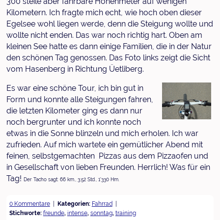
300 steile aber fahrbare Höhenmeter auf wenigen
Kilometern. Ich fragte mich echt, wie hoch oben dieser
Egelsee wohl liegen werde, denn die Steigung wollte und
wollte nicht enden. Das war noch richtig hart. Oben am
kleinen See hatte es dann einige Familien, die in der Natur
den schönen Tag genossen. Das Foto links zeigt die Sicht
vom Hasenberg in Richtung Üetliberg.
Es war eine schöne Tour, ich bin gut in
Form und konnte alle Steigungen fahren,
die letzten Kilometer ging es dann nur
noch bergrunter und ich konnte noch
etwas in die Sonne blinzeln und mich erholen. Ich war
zufrieden. Auf mich wartete ein gemütlicher Abend mit
feinen, selbstgemachten Pizzas aus dem Pizzaofen und
in Gesellschaft von lieben Freunden. Herrlich! Was für ein
Tag!
Der Tacho sagt: 66 km., 3:52 Std., 1'330 Hm.
0 Kommentare
Kategorien:
Fahrrad
Stichworte:
freunde
,
intense
,
sonntag
,
training